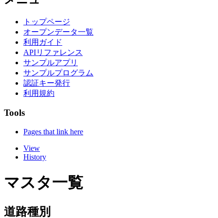
トップページ
オープンデータ一覧
利用ガイド
APIリファレンス
サンプルアプリ
サンプルプログラム
認証キー発行
利用規約
Tools
Pages that link here
View
History
マスタ一覧
道路種別