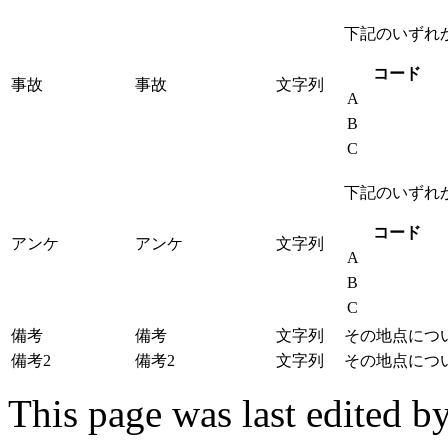
下記のいずれ
コード
事故
事故
文字列
A
B
C
下記のいずれ
コード
アンケ
アンケ
文字列
A
B
C
備考
備考
文字列
その地点につ
備考2
備考2
文字列
その地点につ
This page was last edited b