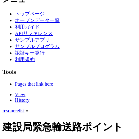
トップページ
オープンデータ一覧
利用ガイド
APIリファレンス
サンプルアプリ
サンプルプログラム
認証キー発行
利用規約
Tools
Pages that link here
View
History
resourcelist
»
建設局緊急輸送路ポイント