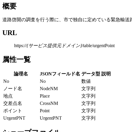
概要
道路啓開の調査を行う際に、市で独自に定めている緊急輸送
URL
https://
{サービス提供元ドメイン}
/table/urgentPoint
属性一覧
論理名
JSONフィールド名
データ型
説明
No
No
数値
ノード名
NodeNM
文字列
地点
Place
文字列
交差点名
CrossNM
文字列
ポイント
Point
文字列
UrgentPNT
UrgentPNT
文字列